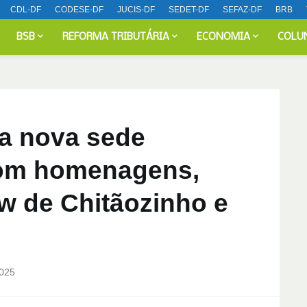
CDL-DF
CODESE-DF
JUCIS-DF
SEDET-DF
SEFAZ-DF
BRB
BSB
REFORMA TRIBUTÁRIA
ECONOMIA
COLU
a nova sede
com homenagens,
w de Chitãozinho e
025