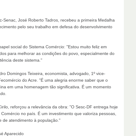
c-Senac, José Roberto Tadros, recebeu a primeira Medalha
ecimento pelo seu trabalho em defesa do desenvolvimento
pel social do Sistema Comércio: "Estou muito feliz em
idos para melhorar as condições do povo, especialmente do
tência deste sistema."
o Domingos Teixeira, economista, advogado, 1º vice-
 Fecomércio do Acre. "É uma alegria enorme saber que o
mina em uma homenagem tão significativa. É um momento
ado.
irilo, reforçou a relevância da obra: "O Sesc-DF entrega hoje
Comércio no país. É um investimento que valoriza pessoas,
ade de atendimento à população."
sé Aparecido