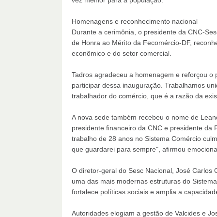
vez melhor para a população."
Homenagens e reconhecimento nacional
Durante a cerimônia, o presidente da CNC-Ses
de Honra ao Mérito da Fecomércio-DF, reconh
econômico e do setor comercial.
Tadros agradeceu a homenagem e reforçou o pa
participar dessa inauguração. Trabalhamos un
trabalhador do comércio, que é a razão da exis
A nova sede também recebeu o nome de Leandr
presidente financeiro da CNC e presidente da
trabalho de 28 anos no Sistema Comércio cul
que guardarei para sempre", afirmou emocion
O diretor-geral do Sesc Nacional, José Carlos C
uma das mais modernas estruturas do Sistema 
fortalece políticas sociais e amplia a capacid
Autoridades elogiam a gestão de Valcides e Jo