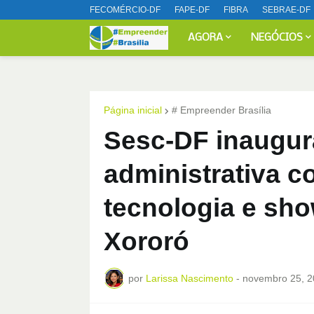
FECOMÉRCIO-DF
FAPE-DF
FIBRA
SEBRAE-DF
AGORA
NEGÓCIOS
Página inicial
# Empreender Brasília
Sesc-DF inaugur
administrativa 
tecnologia e sho
Xororó
por
Larissa Nascimento
-
novembro 25, 2