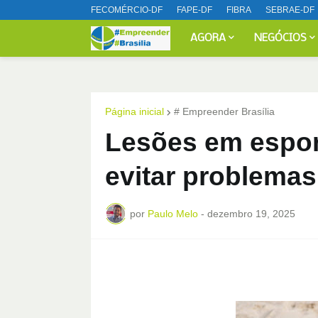
FECOMÉRCIO-DF
FAPE-DF
FIBRA
SEBRAE-DF
AGORA
NEGÓCIOS
Página inicial
# Empreender Brasília
Lesões em espor
evitar problemas
por
Paulo Melo
-
dezembro 19, 2025