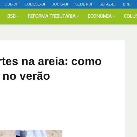
CDL-DF
CODESE-DF
JUCIS-DF
SEDET-DF
SEFAZ-DF
BRB
BSB
REFORMA TRIBUTÁRIA
ECONOMIA
COLU
tes na areia: como
 no verão