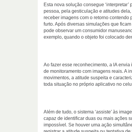
Esta nova solução consegue ‘interpretar’
pessoa, pela gesticulação e atitudes dela,
receber imagens com o retorno contendo 
furto. Após diversas simulações que ficam 
pode observar um consumidor manuseando 
exemplo, quando o objeto foi colocado den
Ao fazer esse reconhecimento, a IA envia
de monitoramento com imagens reais. A inte
movimentos, a atitude suspeita e caracte
toda situação no próprio aplicativo no cel
Além de tudo, o sistema ‘assiste’ às ima
capaz de identificar duas ou mais ações 
impossível. Se houver uma ação simultâne
registrar a atitude suspeita ou tentativa d