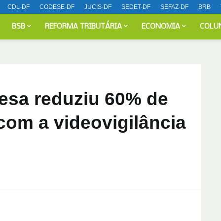
CDL-DF
CODESE-DF
JUCIS-DF
SEDET-DF
SEFAZ-DF
BRB
BSB
REFORMA TRIBUTÁRIA
ECONOMIA
COLU
cesa reduziu 60% de
 com a videovigilância