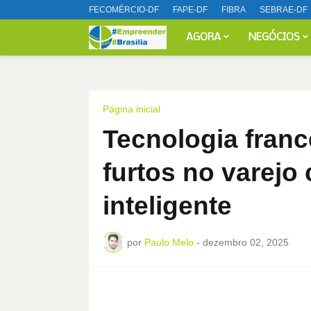
FECOMÉRCIO-DF
FAPE-DF
FIBRA
SEBRAE-DF
AGORA
NEGÓCIOS
Página inicial
Tecnologia fran
furtos no varejo
inteligente
por
Paulo Melo
-
dezembro 02, 2025