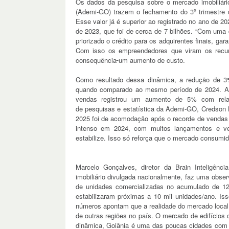
Os dados da pesquisa sobre o mercado imobiliár
(Ademi-GO) trazem o fechamento do 3º trimestre 
Esse valor já é superior ao registrado no ano de 20
de 2023, que foi de cerca de 7 bilhões. “Com uma
priorizado o crédito para os adquirentes finais, g
Com isso os empreendedores que viram os recur
consequência
um aumento de custo.
Como resultado dessa dinâmica, a redução de 3% 
quando comparado ao mesmo período de 2024. Ape
vendas registrou um aumento de 5% com rela
de pesquisas e estatística da Ademi-GO, Credson Ba
2025 foi de acomodação após o recorde de vendas
intenso em 2024, com muitos lançamentos e v
estabilize. Isso só reforça que o mercado consumido
Marcelo Gonçalves, diretor da Brain Inteligênc
imobiliário divulgada nacionalmente, faz uma obs
de unidades comercializadas no acumulado de 1
estabilizaram próximas a 10 mil unidades/ano. Is
números apontam que a realidade do mercado local
de outras regiões no país. O mercado de edifícios
dinâmica, Goiânia é uma das poucas cidades com