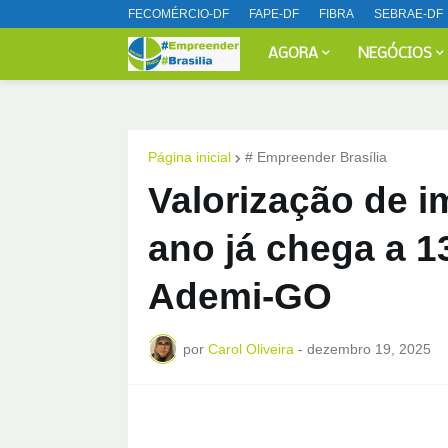
FECOMÉRCIO-DF
FAPE-DF
FIBRA
SEBRAE-DF
AGORA
NEGÓCIOS
Página inicial
# Empreender Brasília
Valorização de 
ano já chega a 
Ademi-GO
por
Carol Oliveira
-
dezembro 19, 2025