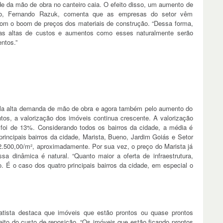
de da mão de obra no canteiro caia. O efeito disso, um aumento de
lho, Fernando Razuk, comenta que as empresas do setor vêm
m o boom de preços dos materiais de construção. “Dessa forma,
as altas de custos e aumentos como esses naturalmente serão
ntos.”
la alta demanda de mão de obra e agora também pelo aumento do
tos, a valorização dos imóveis continua crescente. A valorização
foi de 13%. Considerando todos os bairros da cidade, a média é
rincipais bairros da cidade, Marista, Bueno, Jardim Goiás e Setor
2.500,00/m², aproximadamente. Por sua vez, o preço do Marista já
a dinâmica é natural. “Quanto maior a oferta de infraestrutura,
o. É o caso dos quatro principais bairros da cidade, em especial o
tista destaca que imóveis que estão prontos ou quase prontos
ito do custo de reposição. “Os imóveis que estão ficando prontos