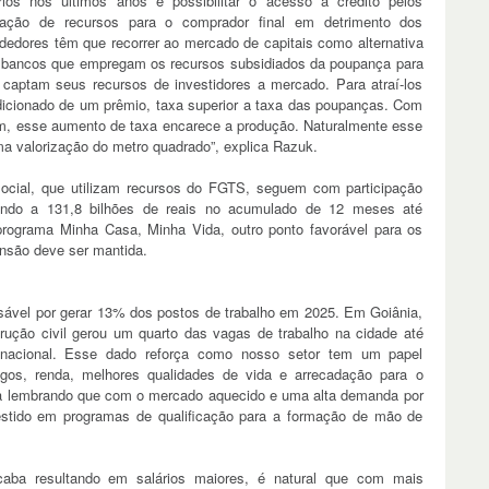
ios nos últimos anos e possibilitar o acesso a crédito pelos
inação de recursos para o comprador final em detrimento dos
dores têm que recorrer ao mercado de capitais como alternativa
os bancos que empregam os recursos subsidiados da poupança para
 captam seus recursos de investidores a mercado. Para atraí-los
icionado de um prêmio, taxa superior a taxa das poupanças. Com
im, esse aumento de taxa encarece a produção. Naturalmente esse
ma valorização do metro quadrado”, explica Razuk.
social, que utilizam recursos do FGTS, seguem com participação
egando a 131,8 bilhões de reais no acumulado de 12 meses até
rograma Minha Casa, Minha Vida, outro ponto favorável para os
nsão deve ser mantida.
ponsável por gerar 13% dos postos de trabalho em 2025. Em Goiânia,
rução civil gerou um quarto das vagas de trabalho na cidade até
nacional. Esse dado reforça como nosso setor tem um papel
gos, renda, melhores qualidades de vida e arrecadação para o
nua lembrando que com o mercado aquecido e uma alta demanda por
vestido em programas de qualificação para a formação de mão de
caba resultando em salários maiores, é natural que com mais