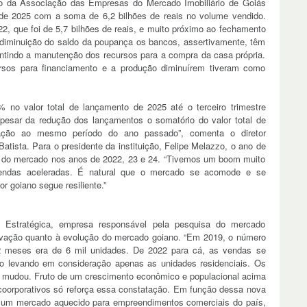
io da Associação das Empresas do Mercado Imobiliário de Goiás
de 2025 com a soma de 6,2 bilhões de reais no volume vendido.
22, que foi de 5,7 bilhões de reais, e muito próximo ao fechamento
 diminuição do saldo da poupança os bancos, assertivamente, têm
arantindo a manutenção dos recursos para a compra da casa própria.
sos para financiamento e a produção diminuírem tiveram como
no valor total de lançamento de 2025 até o terceiro trimestre
sar da redução dos lançamentos o somatório do valor total de
ção ao mesmo período do ano passado”, comenta o diretor
tista. Para o presidente da instituição, Felipe Melazzo, o ano de
 do mercado nos anos de 2022, 23 e 24. “Tivemos um boom muito
endas aceleradas. É natural que o mercado se acomode e se
r goiano segue resiliente.”
ia Estratégica, empresa responsável pela pesquisa do mercado
ervação quanto à evolução do mercado goiano. “Em 2019, o número
2 meses era de 6 mil unidades. De 2022 para cá, as vendas se
so levando em consideração apenas as unidades residenciais. Os
 mudou. Fruto de um crescimento econômico e populacional acima
 coorporativos só reforça essa constatação. Em função dessa nova
 um mercado aquecido para empreendimentos comerciais do país,