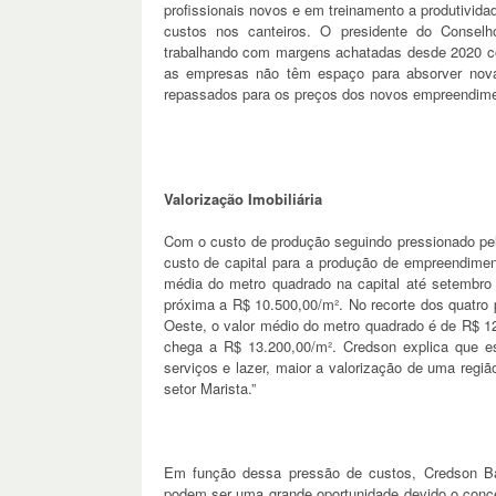
profissionais novos e em treinamento a produtivida
custos nos canteiros. O presidente do Conse
trabalhando com margens achatadas desde 2020 co
as empresas não têm espaço para absorver nov
repassados para os preços dos novos empreendime
Valorização Imobiliária
Com o custo de produção seguindo pressionado pe
custo de capital para a produção de empreendimen
média do metro quadrado na capital até setembro 
próxima a R$ 10.500,00/m². No recorte dos quatro p
Oeste, o valor médio do metro quadrado é de R$ 1
chega a R$ 13.200,00/m². Credson explica que ess
serviços e lazer, maior a valorização de uma regiã
setor Marista.”
Em função dessa pressão de custos, Credson Ba
podem ser uma grande oportunidade devido o conce