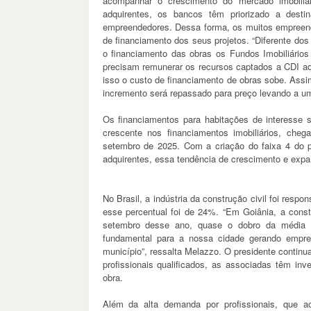
acompanhar o crescimento do mercado imobiliár
adquirentes, os bancos têm priorizado a dest
empreendedores. Dessa forma, os muitos empreende
de financiamento dos seus projetos. “Diferente d
o financiamento das obras os Fundos Imobiliários
precisam remunerar os recursos captados a CDI ad
isso o custo de financiamento de obras sobe. Ass
incremento será repassado para preço levando a u
Os financiamentos para habitações de interesse 
crescente nos financiamentos imobiliários, ch
setembro de 2025. Com a criação do faixa 4 do p
adquirentes, essa tendência de crescimento e expa
No Brasil, a indústria da construção civil foi res
esse percentual foi de 24%. “Em Goiânia, a const
setembro desse ano, quase o dobro da média 
fundamental para a nossa cidade gerando empre
município”, ressalta Melazzo. O presidente conti
profissionais qualificados, as associadas têm in
obra.
Além da alta demanda por profissionais, que a