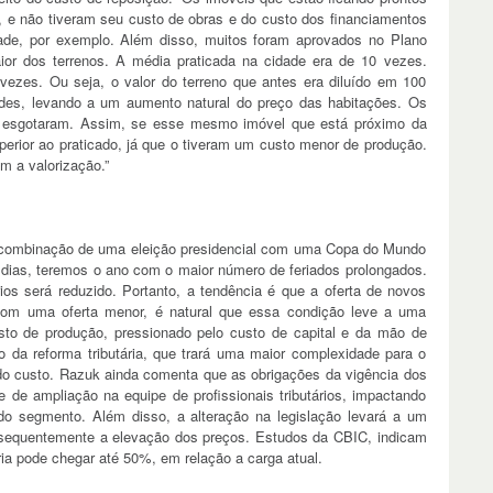
e não tiveram seu custo de obras e do custo dos financiamentos
ade, por exemplo. Além disso, muitos foram aprovados no Plano
ior dos terrenos. A média praticada na cidade era de 10 vezes.
vezes. Ou seja, o valor do terreno que antes era diluído em 100
des, levando a um aumento natural do preço das habitações. Os
 se esgotaram. Assim, se esse mesmo imóvel que está próximo da
perior ao praticado, já que o tiveram um custo menor de produção.
m a valorização.”
 combinação de uma eleição presidencial com uma Copa do Mundo
dias, teremos o ano com o maior número de feriados prolongados.
ios será reduzido. Portanto, a tendência é que a oferta de novos
om uma oferta menor, é natural que essa condição leve a uma
sto de produção, pressionado pelo custo de capital e da mão de
o da reforma tributária, que trará uma maior complexidade para o
o custo. Razuk ainda comenta que as obrigações da vigência dos
e de ampliação na equipe de profissionais tributários, impactando
do segmento. Além disso, a alteração na legislação levará a um
onsequentemente a elevação dos preços. Estudos da CBIC, indicam
ia pode chegar até 50%, em relação a carga atual.