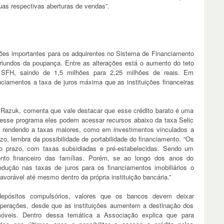
s respectivas aberturas de vendas”.
ões importantes para os adquirentes no Sistema de Financiamento
riundos da poupança. Entre as alterações está o aumento do teto
SFH, saindo de 1,5 milhões para 2,25 milhões de reais. Em
anciamentos a taxa de juros máxima que as instituições financeiras
Razuk, comenta que vale destacar que esse crédito barato é uma
esse programa eles podem acessar recursos abaixo da taxa Selic
s rendendo a taxas maiores, como em investimentos vinculados a
o, lembra da possibilidade de portabilidade do financiamento. “Os
ngo prazo, com taxas subsidiadas e pré-estabelecidas. Sendo um
ento financeiro das famílias. Porém, se ao longo dos anos do
dução nas taxas de juros para os financiamentos imobiliários o
favorável até mesmo dentro da própria instituição bancária.”
depósitos compulsórios, valores que os bancos devem deixar
operações, desde que as instituições aumentem a destinação dos
móveis. Dentro dessa temática a Associação explica que para