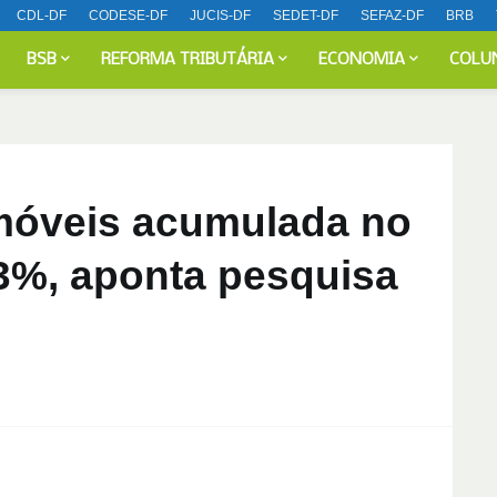
CDL-DF
CODESE-DF
JUCIS-DF
SEDET-DF
SEFAZ-DF
BRB
BSB
REFORMA TRIBUTÁRIA
ECONOMIA
COLU
imóveis acumulada no
13%, aponta pesquisa