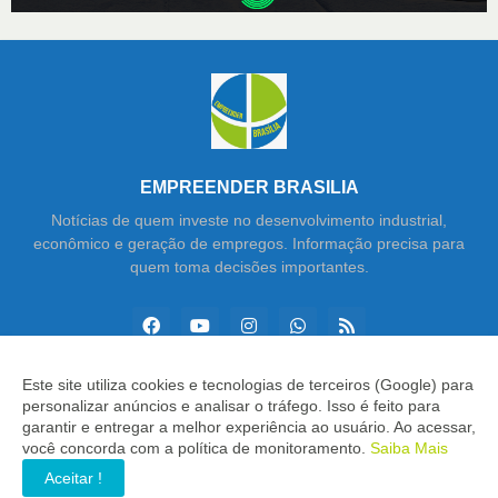
EMPREENDER BRASILIA
Notícias de quem investe no desenvolvimento industrial,
econômico e geração de empregos. Informação precisa para
quem toma decisões importantes.
Este site utiliza cookies e tecnologias de terceiros (Google) para
personalizar anúncios e analisar o tráfego. Isso é feito para
Copyright ©
2026
Empreender Brasília
garantir e entregar a melhor experiência ao usuário. Ao acessar,
você concorda com a política de monitoramento.
Saiba Mais
INÍCIO
SOBRE
CONTATO
LGPD
EXPEDIENTE
Aceitar !
EDITORIAL
MÍDIA KIT
SP ZAP