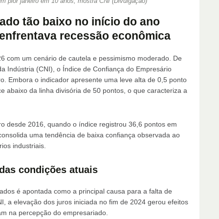
em pior janeiro em 10 anos, mostra CNI (Divulgação)
tado tão baixo no início do ano
 enfrentava recessão econômica
 2026 com um cenário de cautela e pessimismo moderado. De
 Indústria (CNI), o Índice de Confiança do Empresário
iro. Embora o indicador apresente uma leve alta de 0,5 ponto
abaixo da linha divisória de 50 pontos, o que caracteriza a
ro desde 2016, quando o índice registrou 36,6 pontos em
onsolida uma tendência de baixa confiança observada ao
os industriais.
 das condições atuais
ados é apontada como a principal causa para a falta de
 a elevação dos juros iniciada no fim de 2024 gerou efeitos
dam na percepção do empresariado.