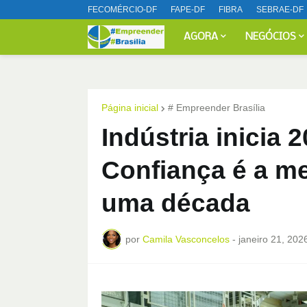
FECOMÉRCIO-DF
FAPE-DF
FIBRA
SEBRAE-DF
AGORA
NEGÓCIOS
Página inicial
# Empreender Brasília
Indústria inicia 
Confiança é a me
uma década
por
Camila Vasconcelos
-
janeiro 21, 202