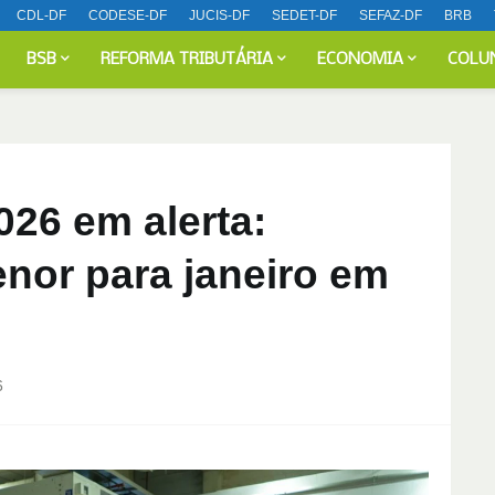
CDL-DF
CODESE-DF
JUCIS-DF
SEDET-DF
SEFAZ-DF
BRB
BSB
REFORMA TRIBUTÁRIA
ECONOMIA
COLU
2026 em alerta:
nor para janeiro em
6