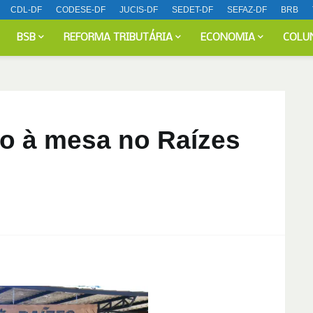
CDL-DF
CODESE-DF
JUCIS-DF
SEDET-DF
SEFAZ-DF
BRB
BSB
REFORMA TRIBUTÁRIA
ECONOMIA
COLU
to à mesa no Raízes