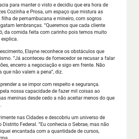
racia para manter o visto e decidiu que era hora de
zes Cozinha e Prosa, um espaço que mistura as
a, filha de pernambucana e mineiro, com sogros
sgatam lembranças. “Queremos que cada cliente
vó, da comida feita com carinho pois temos muito
 explica.
rescimento, Elayne reconhece os obstáculos que
mo. “Já aconteceu de fornecedor se recusar a falar
ões, encerro a negociação e sigo em frente. Não
 que não valem a pena”, diz.
prender a se impor com respeito e segurança.
ela nossa capacidade de fazer mil coisas ao
as meninas desde cedo a não aceitar menos do que
.
vimente nas Cidades e descobriu um universo de
 Distrito Federal. “Eu conhecia o Sebrae, mas não
iquei encantada com a quantidade de cursos,
irma.