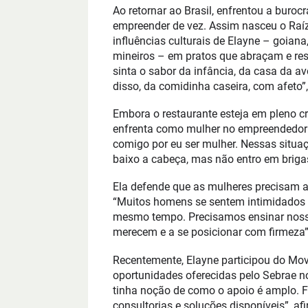
Ao retornar ao Brasil, enfrentou a buroc
empreender de vez. Assim nasceu o Raí
influências culturais de Elayne – goian
mineiros – em pratos que abraçam e re
sinta o sabor da infância, da casa da a
disso, da comidinha caseira, com afeto”,
Embora o restaurante esteja em pleno c
enfrenta como mulher no empreendedoris
comigo por eu ser mulher. Nessas situaç
baixo a cabeça, mas não entro em brigas
Ela defende que as mulheres precisam a
“Muitos homens se sentem intimidados p
mesmo tempo. Precisamos ensinar noss
merecem e a se posicionar com firmeza”
Recentemente, Elayne participou do Mo
oportunidades oferecidas pelo Sebrae no
tinha noção de como o apoio é amplo. F
consultorias e soluções disponíveis”, af