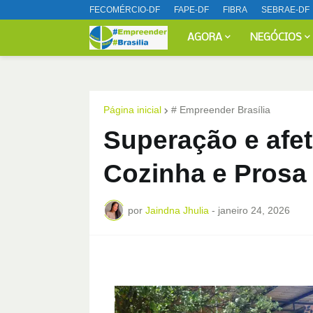
FECOMÉRCIO-DF
FAPE-DF
FIBRA
SEBRAE-DF
AGORA
NEGÓCIOS
Página inicial
# Empreender Brasília
Superação e afe
Cozinha e Prosa
por
Jaindna Jhulia
-
janeiro 24, 2026