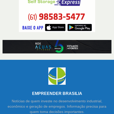
EMPREENDER BRASILIA
Notícias de quem investe no desenvolvimento industrial,
econômico e geração de empregos. Informação precisa para
quem toma decisões importantes.