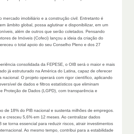
o mercado imobiliário e a construção civil. Entretanto é
m âmbito global, possa aglutinar e disponibilizar, em um
oníveis, além de outros que serão coletados. Pensando
tores de Imóveis (Cofeci) lançou a ideia da criação do
 mereceu o total apoio do seu Conselho Pleno e dos 27
riência consolidada da FEPESE, o OIB será o maior e mais
cado já estruturado na América do Latina, capaz de oferecer
ia nacional. O projeto operará com rigor científico, aplicando
ersível de dados e filtros estatísticos que eliminam
de Proteção de Dados (LGPD), com transparência e
orno de 18% do PIB nacional e sustenta milhões de empregos.
s e cresceu 5,6% em 12 meses. Ao centralizar dados
 se torna essencial para reduzir riscos, atrair investimentos
internacional. Ao mesmo tempo, contribui para a estabilidade