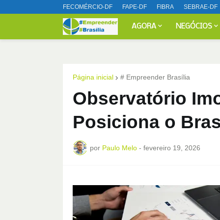
FECOMÉRCIO-DF
FAPE-DF
FIBRA
SEBRAE-DF
AGORA
NEGÓCIOS
Página inicial
# Empreender Brasília
Observatório Imob
Posiciona o Bras
por
Paulo Melo
-
fevereiro 19, 2026