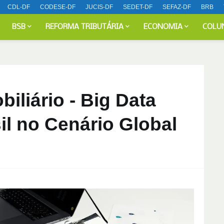
CDL-DF
CODESE-DF
JUCIS-DF
SEDET-DF
SEFAZ-DF
BRB
BSB
REFORMA TRIBUTÁRIA
ECONOMIA
COLU
iliário - Big Data
il no Cenário Global