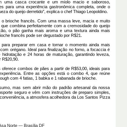
com uma casca crocante e um miolo macio e saboroso,
es para uma experiência gastronômica completa, onde o
za do queijo derretido”, explica o chef Thiago Leopoldino.
 é o brioche francês. Com uma massa leve, macia e muito
o que combina perfeitamente com a cremosidade do queijo
tação, o pão ganha mais aroma e uma textura ainda mais
rioche francês pode ser degustado por R$21.
para preparar em casa e tornar o momento ainda mais
 com orégano. Ideal para finalização no forno, a focaccia é
idratação e 24 horas de maturação, garantindo leveza,
r R$20,90.
 oferece combos de pães a partir de R$53,00, ideais para
experiência. Entre as opções está o combo 4, que reúne
dough com 4 fatias, 1 babka e 1 rabanada de brioche.
nsumo, mas sem abrir mão do padrão artesanal da nossa
nsporte seguro e vêm com instruções de preparo simples,
 conveniência, a atmosfera acolhedora da Los Santos Pizza
Asa Norte — Brasília DF