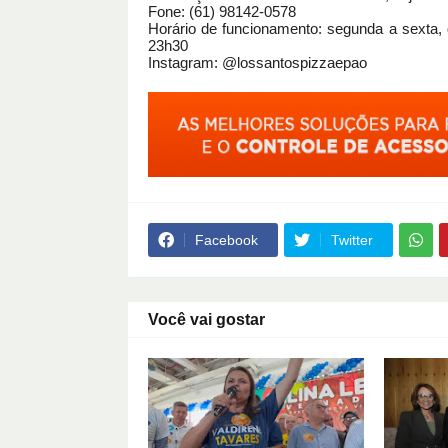
Fone: (61) 98142-0578
Horário de funcionamento: segunda a sexta,
23h30
Instagram: @lossantospizzaepao
Facebook
Twitter
Você vai gostar