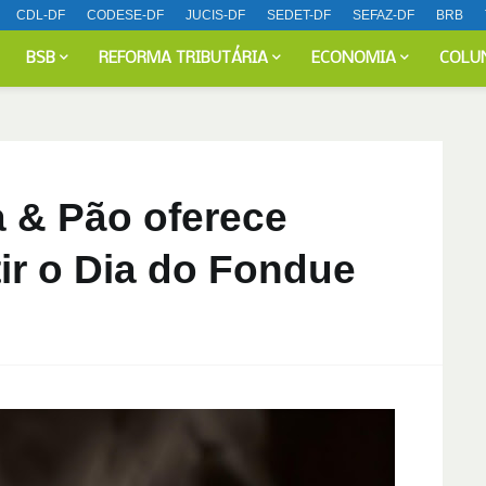
CDL-DF
CODESE-DF
JUCIS-DF
SEDET-DF
SEFAZ-DF
BRB
BSB
REFORMA TRIBUTÁRIA
ECONOMIA
COLU
a & Pão oferece
ir o Dia do Fondue