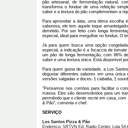
pão artesanal, de fermentação natural, 
transforma o
fondue
de uma refeição simpl
sabor e a textura do pão complementam a rique
Para aproveitar a data, uma ótima escolha
saborosa, ele tem aquele toque amanteigad
derretido. Por ser feito com longa fermen
especial, ideal para mergulhar no
fondue
. O b
Já para quem busca uma opção congelada 
especial, a indicação é a focaccia de tomate
um pão de longa fermentação, com 86% de h
sabor e uma textura única. Está disponível po
Para quem gosta de variedade, a Los Santos
degustar diferentes sabores em uma única 
versões salgadas e doces: 1 ciabatta, 1 sour
"Pensamos nos combos para facilitar o co
massa. Eles são desenvolvidos para um tra
permitindo que o cliente recrie em casa, com
& Pão”, comenta o chef.
SERVIÇO
Los Santos Pizza & Pão
Endereço: SRTVN Ed. Radio Center, Loja 54 