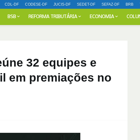
CDL-DF
CODESE-DF
JUCIS-DF
SEDET-DF
SEFAZ-DF
BRB
BSB
REFORMA TRIBUTÁRIA
ECONOMIA
COLU
eúne 32 equipes e
mil em premiações no