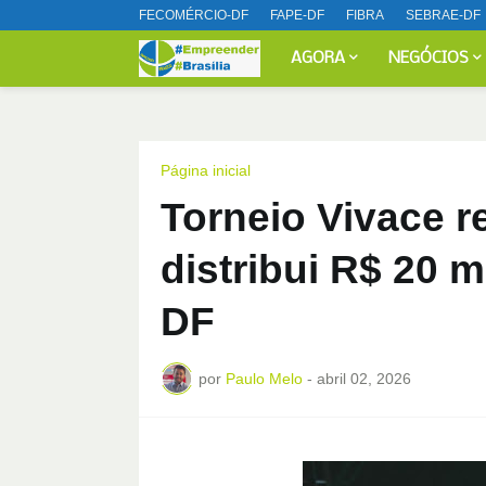
FECOMÉRCIO-DF
FAPE-DF
FIBRA
SEBRAE-DF
AGORA
NEGÓCIOS
Página inicial
Torneio Vivace r
distribui R$ 20 
DF
por
Paulo Melo
-
abril 02, 2026