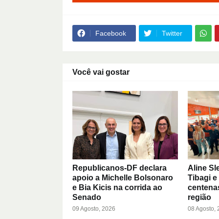
Facebook
Twitter
Você vai gostar
Republicanos-DF declara
Aline Sl
apoio a Michelle Bolsonaro
Tibagi e
e Bia Kicis na corrida ao
centenas
Senado
região
09 Agosto, 2026
08 Agosto,