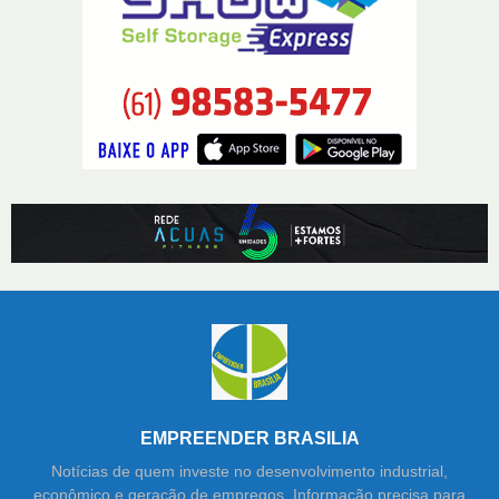
EMPREENDER BRASILIA
Notícias de quem investe no desenvolvimento industrial,
econômico e geração de empregos. Informação precisa para