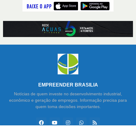
EMPREENDER BRASILIA
Notícias de quem investe no desenvolvimento industrial,
econômico e geração de empregos. Informação precisa para
quem toma decisões importantes.