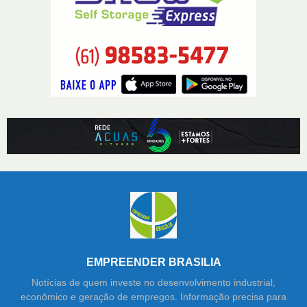
EMPREENDER BRASILIA
Notícias de quem investe no desenvolvimento industrial,
econômico e geração de empregos. Informação precisa para