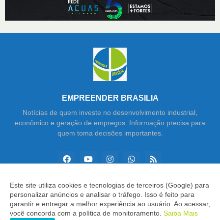
EMPREENDER BRASILIA
Notícias de quem investe no desenvolvimento industrial,
econômico e geração de empregos. Informação precisa para
quem toma decisões importantes.
Este site utiliza cookies e tecnologias de terceiros (Google) para
personalizar anúncios e analisar o tráfego. Isso é feito para
Copyright ©
2026
Empreender Brasília
garantir e entregar a melhor experiência ao usuário. Ao acessar,
você concorda com a política de monitoramento.
Saiba Mais
INÍCIO
SOBRE
CONTATO
LGPD
EXPEDIENTE