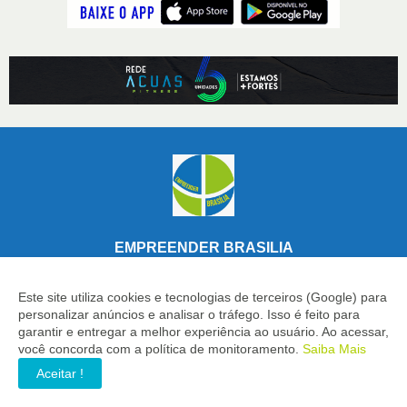
EMPREENDER BRASILIA
Notícias de quem investe no desenvolvimento industrial,
econômico e geração de empregos. Informação precisa para
Este site utiliza cookies e tecnologias de terceiros (Google) para
quem toma decisões importantes.
personalizar anúncios e analisar o tráfego. Isso é feito para
garantir e entregar a melhor experiência ao usuário. Ao acessar,
você concorda com a política de monitoramento.
Saiba Mais
Aceitar !