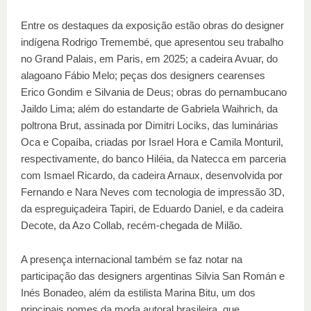
Entre os destaques da exposição estão obras do designer
indígena Rodrigo Tremembé, que apresentou seu trabalho
no Grand Palais, em Paris, em 2025; a cadeira Avuar, do
alagoano Fábio Melo; peças dos designers cearenses
Erico Gondim e Silvania de Deus; obras do pernambucano
Jaildo Lima; além do estandarte de Gabriela Waihrich, da
poltrona Brut, assinada por Dimitri Lociks, das luminárias
Oca e Copaíba, criadas por Israel Hora e Camila Monturil,
respectivamente, do banco Hiléia, da Natecca em parceria
com Ismael Ricardo, da cadeira Arnaux, desenvolvida por
Fernando e Nara Neves com tecnologia de impressão 3D,
da espreguiçadeira Tapiri, de Eduardo Daniel, e da cadeira
Decote, da Azo Collab, recém-chegada de Milão.
A presença internacional também se faz notar na
participação das designers argentinas Silvia San Román e
Inés Bonadeo, além da estilista Marina Bitu, um dos
principais nomes da moda autoral brasileira, que