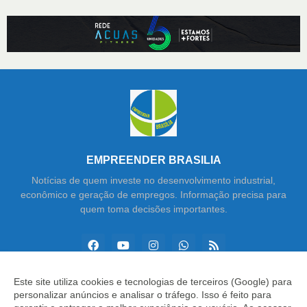
EMPREENDER BRASILIA
Notícias de quem investe no desenvolvimento industrial,
econômico e geração de empregos. Informação precisa para
quem toma decisões importantes.
Este site utiliza cookies e tecnologias de terceiros (Google) para
personalizar anúncios e analisar o tráfego. Isso é feito para
Copyright ©
2026
Empreender Brasília