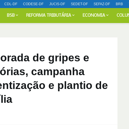
CDL-DF
CODESE-DF
JUCIS-DF
SEDET-DF
SEFAZ-DF
BRB
BSB
REFORMA TRIBUTÁRIA
ECONOMIA
COLU
orada de gripes e
tórias, campanha
tização e plantio de
lia