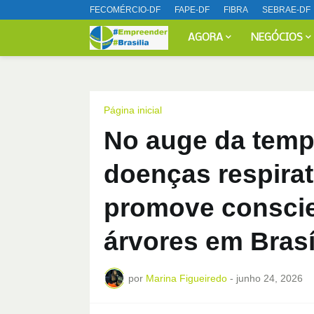
FECOMÉRCIO-DF
FAPE-DF
FIBRA
SEBRAE-DF
AGORA
NEGÓCIOS
Página inicial
No auge da temp
doenças respira
promove conscien
árvores em Brasí
por
Marina Figueiredo
-
junho 24, 2026