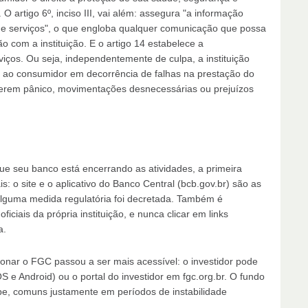
 artigo 6º, inciso III, vai além: assegura "a informação
 e serviços", o que engloba qualquer comunicação que possa
o com a instituição. E o artigo 14 estabelece a
viços. Ou seja, independentemente de culpa, a instituição
 ao consumidor em decorrência de falhas na prestação do
 gerem pânico, movimentações desnecessárias ou prejuízos
 seu banco está encerrando as atividades, a primeira
ais: o site e o aplicativo do Banco Central (bcb.gov.br) são as
 alguma medida regulatória foi decretada. Também é
iciais da própria instituição, e nunca clicar em links
a.
ionar o FGC passou a ser mais acessível: o investidor pode
S e Android) ou o portal do investidor em fgc.org.br. O fundo
lpe, comuns justamente em períodos de instabilidade