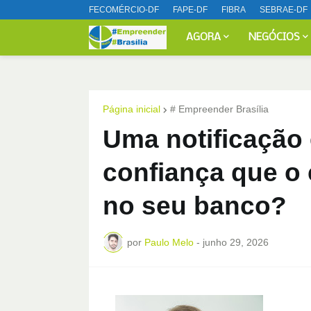
FECOMÉRCIO-DF
FAPE-DF
FIBRA
SEBRAE-DF
AGORA
NEGÓCIOS
Página inicial
# Empreender Brasília
Uma notificação 
confiança que o
no seu banco?
por
Paulo Melo
-
junho 29, 2026