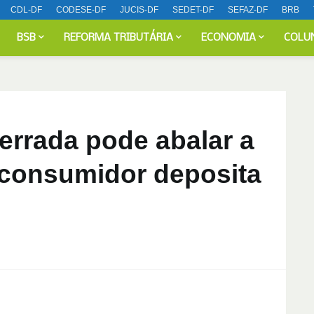
CDL-DF
CODESE-DF
JUCIS-DF
SEDET-DF
SEFAZ-DF
BRB
BSB
REFORMA TRIBUTÁRIA
ECONOMIA
COLU
errada pode abalar a
 consumidor deposita