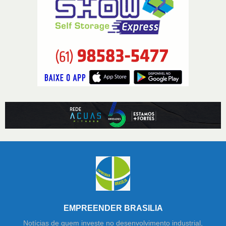
EMPREENDER BRASILIA
Notícias de quem investe no desenvolvimento industrial,