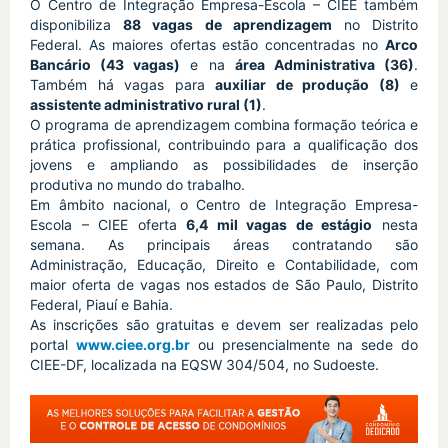
O Centro de Integração Empresa-Escola – CIEE também 
disponibiliza 
88 vagas de aprendizagem
 no Distrito 
Federal. As maiores ofertas estão concentradas no 
Arco 
Bancário (43 vagas)
 e na 
área Administrativa (36)
. 
Também há vagas para 
auxiliar de produção (8)
 e 
assistente administrativo rural (1)
.
O programa de aprendizagem combina formação teórica e 
prática profissional, contribuindo para a qualificação dos 
jovens e ampliando as possibilidades de inserção 
produtiva no mundo do trabalho.
Em âmbito nacional, o Centro de Integração Empresa-
Escola – CIEE oferta 
6,4 mil vagas de estágio
 nesta 
semana. As principais áreas contratando são 
Administração, Educação, Direito e Contabilidade, com 
maior oferta de vagas nos estados de São Paulo, Distrito 
Federal, Piauí e Bahia.
As inscrições são gratuitas e devem ser realizadas pelo 
portal 
www.ciee.org.br
 ou presencialmente na sede do 
CIEE-DF, localizada na EQSW 304/504, no Sudoeste.