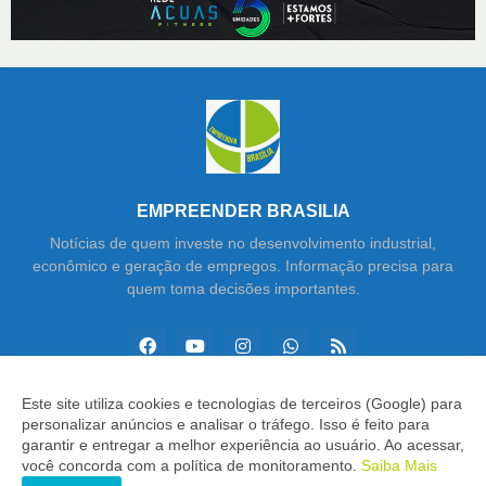
EMPREENDER BRASILIA
Notícias de quem investe no desenvolvimento industrial,
econômico e geração de empregos. Informação precisa para
quem toma decisões importantes.
Este site utiliza cookies e tecnologias de terceiros (Google) para
personalizar anúncios e analisar o tráfego. Isso é feito para
Copyright ©
2026
Empreender Brasília
garantir e entregar a melhor experiência ao usuário. Ao acessar,
você concorda com a política de monitoramento.
Saiba Mais
INÍCIO
SOBRE
CONTATO
LGPD
EXPEDIENTE