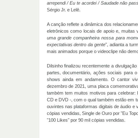
arrependi / Eu te acordei / Saudade não pas
Sérgio Jr. e Lelê.
A canção reflete a dinâmica dos relacionamen
eletrônicos como locais de apoio e, muitas 
uma grande companheira nossa para momen
expectativas dentro da gente
", adianta a tu
mais animados porque o videoclipe não demo
Dilsinho finalizou recentemente a divulgaçã
partes, documentário, ações sociais para o
shows ainda em andamento. O cantor viv
dezembro de 2021, uma placa comemorativa 
também tem muitos motivos para celebrar: 
CD e DVD -, com o qual também estão em tu
ouvintes nas plataformas digitais de áudio e
cópias vendidas, Single de Ouro por "Eu Topo
"100 Likes" por 90 mil cópias vendidas.