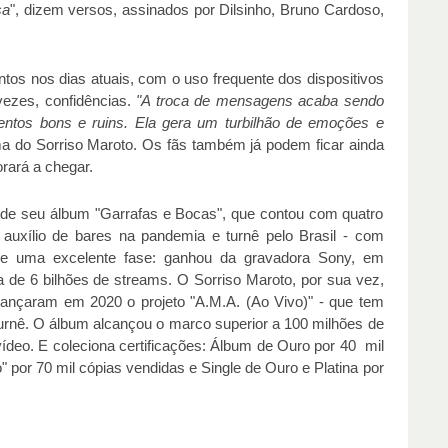
sa
", dizem versos, assinados por Dilsinho, Bruno Cardoso,
tos nos dias atuais, com o uso frequente dos dispositivos
vezes, confidências.
"A troca de mensagens acaba sendo
tos bons e ruins. Ela gera um turbilhão de emoções e
rma do Sorriso Maroto. Os fãs também já podem ficar ainda
rará a chegar.
o de seu álbum "Garrafas e Bocas", que contou com quatro
 auxílio de bares na pandemia e turnê pelo Brasil - com
e uma excelente fase: ganhou da gravadora Sony, em
de 6 bilhões de streams. O Sorriso Maroto, por sua vez,
lançaram em 2020 o projeto "A.M.A. (Ao Vivo)" - que tem
rnê. O álbum alcançou o marco superior a 100 milhões de
 vídeo. E coleciona certificações: Álbum de Ouro por 40 mil
" por 70 mil cópias vendidas e Single de Ouro e Platina por