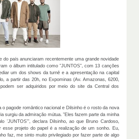
 do país anunciaram recentemente uma grande novidade
avaram o álbum intitulado como "JUNTOS", com 13 canções
 sediar um dos shows da turnê e a apresentação na capital
ado, a partir das 20h, no Expominas (Av. Amazonas, 6200,
 podem ser adquiridos por meio do site da Central dos
 o pagode romântico nacional e Dilsinho é o rosto da nova
ria surgiu da admiração mútua. "Eles fazem parte da minha
ulo 'JUNTOS'", declara Dilsinho, ao que Bruno Cardoso,
ar esse projeto do papel é a realização de um sonho. Eu,
nho faz, me sinto muito privilegiado por fazer parte de algo