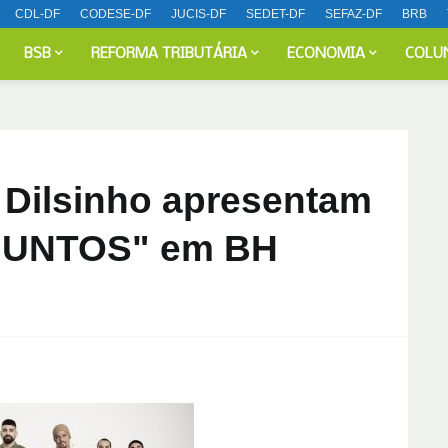
CDL-DF
CODESE-DF
JUCIS-DF
SEDET-DF
SEFAZ-DF
BRB
BSB
REFORMA TRIBUTÁRIA
ECONOMIA
COLU
 Dilsinho apresentam
"JUNTOS" em BH