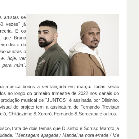
 artistas se
0 vezes" já
rceria. E os
á que Bruno
iro disco do
ido lá atrás o
 e, hoje, ver
o para mim"
,
ma música bônus a ser lançada em março. Todas serão
os ao longo do primeiro trimestre de 2022 nos canais do
A produção musical de "JUNTOS" é assinada por Dilsinho,
visual do projeto tem a assinatura de Fernando Trevisan
 Teló, Chitãozinho & Xororó, Fernando & Sorocaba e outros.
co, trata de dois temas que Dilsinho e Sorriso Maroto já
udade. "
Mensagem apagada / Mandei na hora errada / Me