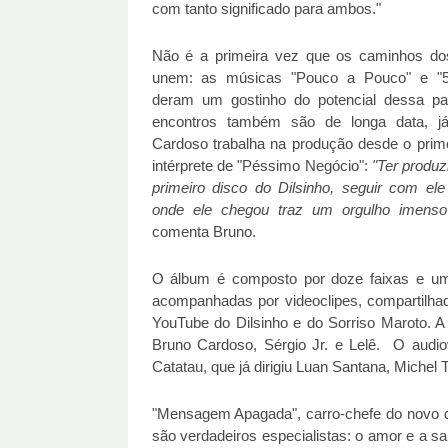
com tanto significado para ambos."
Não é a primeira vez que os caminhos dos
unem: as músicas "Pouco a Pouco" e "5
deram um gostinho do potencial dessa pa
encontros também são de longa data, j
Cardoso trabalha na produção desde o prime
intérprete de "Péssimo Negócio":
"Ter produz
primeiro disco do Dilsinho, seguir com ele
onde ele chegou traz um orgulho imens
comenta Bruno.
O álbum é composto por doze faixas e u
acompanhadas por videoclipes, compartilhad
YouTube do Dilsinho e do Sorriso Maroto. 
Bruno Cardoso, Sérgio Jr. e Lelê. O audio
Catatau, que já dirigiu Luan Santana, Michel
"Mensagem Apagada", carro-chefe do novo dis
são verdadeiros especialistas: o amor e a sa