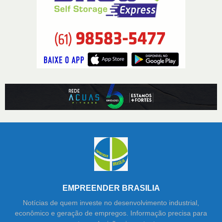
EMPREENDER BRASILIA
Notícias de quem investe no desenvolvimento industrial,
econômico e geração de empregos. Informação precisa para