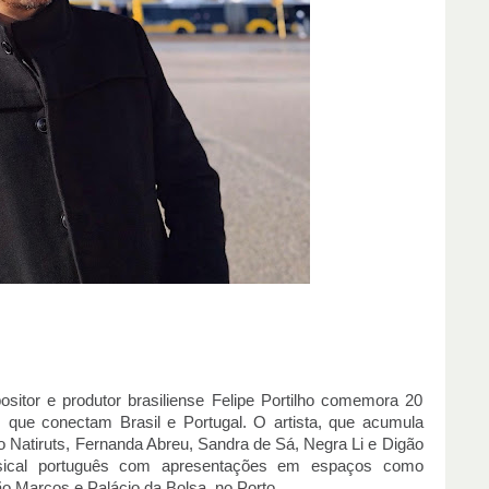
itor e produtor brasiliense Felipe Portilho comemora 20
 que conectam Brasil e Portugal. O artista, que acumula
Natiruts, Fernanda Abreu, Sandra de Sá, Negra Li e Digão
usical português com apresentações em espaços como
São Marcos e Palácio da Bolsa, no Porto.