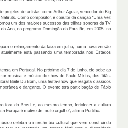
e projetos de artistas como Arthur Aguiar, vencedor do Big
do Natiruts. Como compositor, é coautor da canção “Uma Vez
ornou um dos maiores sucessos das trilhas sonoras da TV
 do Ano, no programa Domingão do Faustão, em 2005, na
repara o relançamento da faixa em julho, numa nova versão
 atualmente está passando uma temporada nos Estados
ensa em Portugal. No próximo dia 7 de junho, ele sobe ao
tor musical e músico do show de Paulo Miklos, dos Titãs.
 autoral Baile Du Bom, uma festa-show que resgata clássicos
porânea e dançante. O evento terá participação de Fábio
o fora do Brasil e, ao mesmo tempo, fortalecer a cultura
a a Europa é motivo de muito orgulho”, afirma Portilho.
 músico celebra o intercâmbio cultural que vem construindo