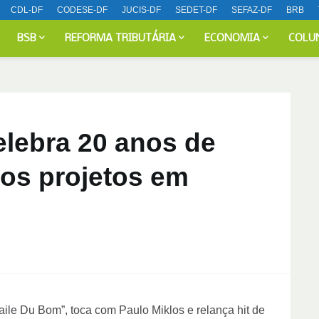
CDL-DF
CODESE-DF
JUCIS-DF
SEDET-DF
SEFAZ-DF
BRB
BSB
REFORMA TRIBUTÁRIA
ECONOMIA
COLU
celebra 20 anos de
vos projetos em
Baile Du Bom”, toca com Paulo Miklos e relança hit de