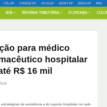
CDL-DF
CODESE-DF
JUCIS-DF
SEDET-DF
SEFAZ-DF
BRB
BSB
REFORMA TRIBUTÁRIA
ECONOMIA
COLU
eção para médico
rmacêutico hospitalar
até R$ 16 mil
 2026
estratégicas da assistência e do suporte hospitalar na rede