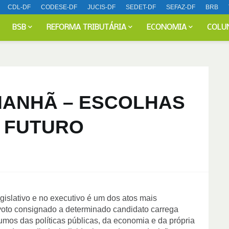
CDL-DF
CODESE-DF
JUCIS-DF
SEDET-DF
SEFAZ-DF
BRB
BSB
REFORMA TRIBUTÁRIA
ECONOMIA
COLU
MANHÃ – ESCOLHAS
 FUTURO
islativo e no executivo é um dos atos mais 
oto consignado a determinado candidato carrega 
umos das políticas públicas, da economia e da própria 