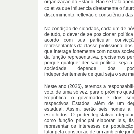
organização do Estado. Não se trata apena
coletiva que influencia diretamente o futur
discernimento, reflexão e consciência da
Na condição de cidadãos, cada um de nós t
de tudo, o dever de se posicionar, política
acordo com sua particular convicção
representantes da classe profissional dos 
que interage fortemente com nossa socieda
da função representativa, precisamos per
porque qualquer decisão política, seja a 
sociedade depende dos podere
independentemente de qual seja o seu mat
Neste ano (2026), teremos a responsabili
voto, de uma só vez, para o próximo quadr
República, o governador e dois sen
respectivos Estados, além de um dep
estadual. Assim, serão seis nomes a s
escolhidos. O poder legislativo (deputa
como função principal elaborar leis, fis
representar os interesses da populaçã
lutar pela construção de um ambiente juríd