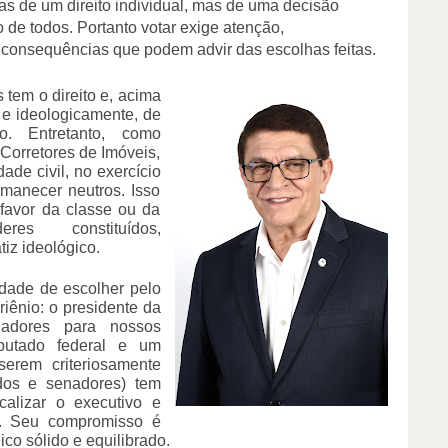
s de um direito individual, mas de uma decisão 
o de todos. Portanto votar exige atenção, 
s consequências que podem advir das escolhas feitas.
em o direito e, acima 
 e ideologicamente, de 
. Entretanto, como 
Corretores de Imóveis, 
de civil, no exercício 
manecer neutros. Isso 
favor da classe ou da 
s constituídos, 
iz ideológico.
dade de escolher pelo 
iênio: o presidente da 
adores para nossos 
utado federal e um 
erem criteriosamente 
dos e senadores) tem 
calizar o executivo e 
o. Seu compromisso é 
ico sólido e equilibrado.