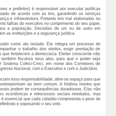
es e prefeitos) é responsável por executar políticas 
stado de acordo com as leis, garantindo os serviços 
ça e infraestrutura. Portanto leis mal elaboradas ou 
o falhas do executivo no cumprimento do seu papel, 
ara a população. Decisões de um ou de outro em 
m as instituições e a segurança jurídica.
rado como ato isolado. Ele integra um processo de 
mpanhar o trabalho dos eleitos, exigir prestação de 
s que fortalecem a democracia. Eleitor consciente não 
também fiscaliza seus atos, para que o poder seja 
 O Sistema Cofeci-Creci, em nome dos Corretores de 
ngresso Nacional, com o Executivo e com o Judiciário.
nciam essa responsabilidade, abre-se espaço para que 
e sobreponham ao bem comum. A história mostra que 
orais podem ter consequências duradouras. Elas não 
ses econômicas e retrocessos sociais imediatos, mas 
o é essencial que cada cidadão compreenda o peso de 
efletindo e sopesando o seu voto.