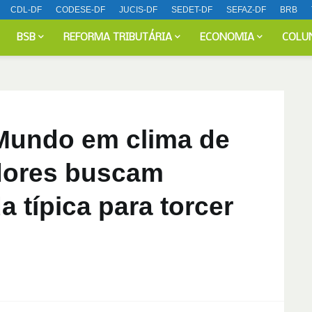
CDL-DF
CODESE-DF
JUCIS-DF
SEDET-DF
SEFAZ-DF
BRB
BSB
REFORMA TRIBUTÁRIA
ECONOMIA
COLU
Mundo em clima de
dores buscam
 típica para torcer