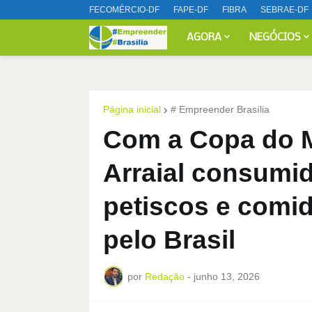
FECOMÉRCIO-DF
FAPE-DF
FIBRA
SEBRAE-DF
AGORA
NEGÓCIOS
Página inicial
# Empreender Brasília
Com a Copa do 
Arraial consumi
petiscos e comida
pelo Brasil
por
Redação
-
junho 13, 2026