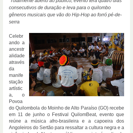
Totalmente aberto ao público, evento terá quatro dias 
consecutivos de duração e leva para o quilombo 
gêneros musicais que vão do Hip-Hop ao forró pé-de-
serra
Celebr
ando a 
ancestr
alidade 
através 
da 
manife
stação 
artístic
a, o 
Povoa
do Quilombola do Moinho de Alto Paraíso (GO) recebe 
em 11 de junho o Festival QuilomBeat, evento que 
reúne a música afro-brasileira e a capoeira dos 
Angoleiros do Sertão para ressaltar a cultura negra e a 