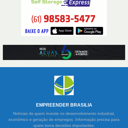
EMPREENDER BRASILIA
Notícias de quem investe no desenvolvimento industrial,
econômico e geração de empregos. Informação precisa para
quem toma decisões importantes.