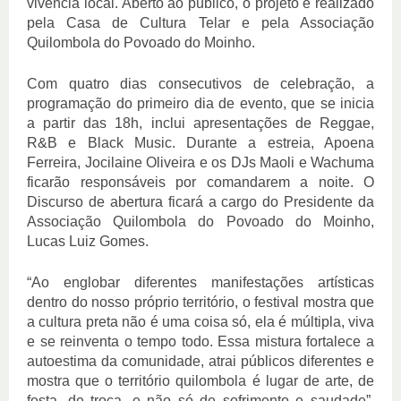
vivência local. Aberto ao público, o projeto é realizado 
pela Casa de Cultura Telar e pela Associação 
Quilombola do Povoado do Moinho.
Com quatro dias consecutivos de celebração, a 
programação do primeiro dia de evento, que se inicia 
a partir das 18h, inclui apresentações de Reggae, 
R&B e Black Music. Durante a estreia, Apoena 
Ferreira, Jocilaine Oliveira e os DJs Maoli e Wachuma 
ficarão responsáveis por comandarem a noite. O 
Discurso de abertura ficará a cargo do Presidente da 
Associação Quilombola do Povoado do Moinho, 
Lucas Luiz Gomes.
“Ao englobar diferentes manifestações artísticas 
dentro do nosso próprio território, o festival mostra que 
a cultura preta não é uma coisa só, ela é múltipla, viva 
e se reinventa o tempo todo. Essa mistura fortalece a 
autoestima da comunidade, atrai públicos diferentes e 
mostra que o território quilombola é lugar de arte, de 
festa, de troca, e não só de sofrimento e saudade”, 