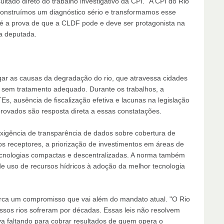
tado direto do trabalho investigativo da CPI. "A CPI do Rio
Construímos um diagnóstico sério e transformamos esse
e é a prova de que a CLDF pode e deve ser protagonista na
 a deputada.
tigar as causas da degradação do rio, que atravessa cidades
sem tratamento adequado. Durante os trabalhos, a
Es, ausência de fiscalização efetiva e lacunas na legislação
provados são resposta direta a essas constatações.
exigência de transparência de dados sobre cobertura de
os receptores, a priorização de investimentos em áreas de
tecnologias compactas e descentralizadas. A norma também
de uso de recursos hídricos à adoção da melhor tecnologia
arca um compromisso que vai além do mandato atual. "O Rio
sos rios sofreram por décadas. Essas leis não resolvem
a faltando para cobrar resultados de quem opera o