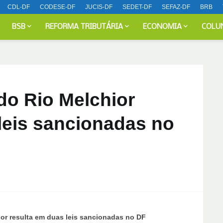
CDL-DF
CODESE-DF
JUCIS-DF
SEDET-DF
SEFAZ-DF
BRB
BSB
REFORMA TRIBUTÁRIA
ECONOMIA
COLU
do Rio Melchior
leis sancionadas no
ior resulta em duas leis sancionadas no DF