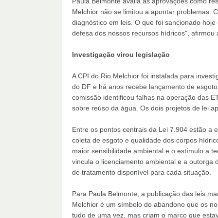
Paula Belmonte avalia as aprovações como resul
Melchior não se limitou a apontar problemas. 
diagnóstico em leis. O que foi sancionado hoj
defesa dos nossos recursos hídricos", afirmou
Investigação virou legislação
A CPI do Rio Melchior foi instalada para inves
do DF e há anos recebe lançamento de esgoto 
comissão identificou falhas na operação das ET
sobre reúso da água. Os dois projetos de lei a
Entre os pontos centrais da Lei 7.904 estão a 
coleta de esgoto e qualidade dos corpos hídric
maior sensibilidade ambiental e o estímulo a 
vincula o licenciamento ambiental e a outorga 
de tratamento disponível para cada situação.
Para Paula Belmonte, a publicação das leis m
Melchior é um símbolo do abandono que os nos
tudo de uma vez, mas criam o marco que estav