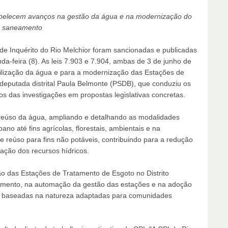
abelecem avanços na gestão da água e na modernização do
saneamento
de Inquérito do Rio Melchior foram sancionadas e publicadas
nda-feira (8). As leis 7.903 e 7.904, ambas de 3 de junho de
tilização da água e para a modernização das Estações de
 deputada distrital Paula Belmonte (PSDB), que conduziu os
s das investigações em propostas legislativas concretas.
bre reúso da água, ampliando e detalhando as modalidades
ano até fins agrícolas, florestais, ambientais e na
de reúso para fins não potáveis, contribuindo para a redução
ação dos recursos hídricos.
ção das Estações de Tratamento de Esgoto no Distrito
eamento, na automação da gestão das estações e na adoção
ões baseadas na natureza adaptadas para comunidades