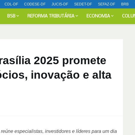
CDL-DF
CODESE-DF
JUCIS-DF
SEDET-DF
SEFAZ-DF
BRB
BSB
REFORMA TRIBUTÁRIA
ECONOMIA
COLU
asília 2025 promete
ios, inovação e alta
reúne especialistas, investidores e líderes para um dia