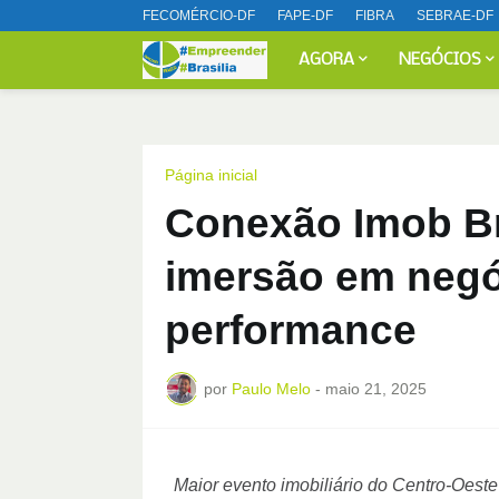
FECOMÉRCIO-DF
FAPE-DF
FIBRA
SEBRAE-DF
AGORA
NEGÓCIOS
Página inicial
Conexão Imob Br
imersão em negóc
performance
por
Paulo Melo
-
maio 21, 2025
Maior evento imobiliário do Centro-Oeste 